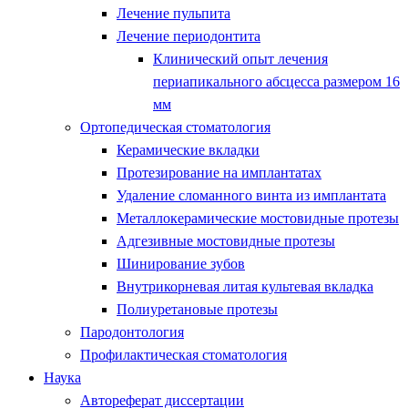
Лечение пульпита
Лечение периодонтита
Клинический опыт лечения
периапикального абсцесса размером 16
мм
Ортопедическая стоматология
Керамические вкладки
Протезирование на имплантатах
Удаление сломанного винта из имплантата
Металлокерамические мостовидные протезы
Адгезивные мостовидные протезы
Шинирование зубов
Внутрикорневая литая культевая вкладка
Полиуретановые протезы
Пародонтология
Профилактическая стоматология
Наука
Автореферат диссертации