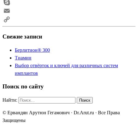
Telegram
Skype
Email
Copy
Свежие записи
Link
Берлитион® 300
Тиамин
Выбор отвёрток и ключей для различных систем
имплантов
Поиск по сайту
Найти:
© Ервандян Арутюн Гегамович · Dr.Arut.ru · Все Права
Защищены