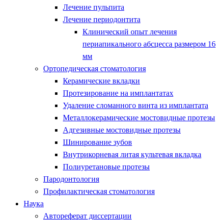
Лечение пульпита
Лечение периодонтита
Клинический опыт лечения
периапикального абсцесса размером 16
мм
Ортопедическая стоматология
Керамические вкладки
Протезирование на имплантатах
Удаление сломанного винта из имплантата
Металлокерамические мостовидные протезы
Адгезивные мостовидные протезы
Шинирование зубов
Внутрикорневая литая культевая вкладка
Полиуретановые протезы
Пародонтология
Профилактическая стоматология
Наука
Автореферат диссертации