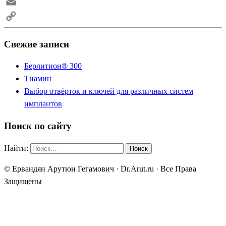
Skype
Email
Copy
Свежие записи
Link
Берлитион® 300
Тиамин
Выбор отвёрток и ключей для различных систем
имплантов
Поиск по сайту
Найти:
© Ервандян Арутюн Гегамович · Dr.Arut.ru · Все Права
Защищены