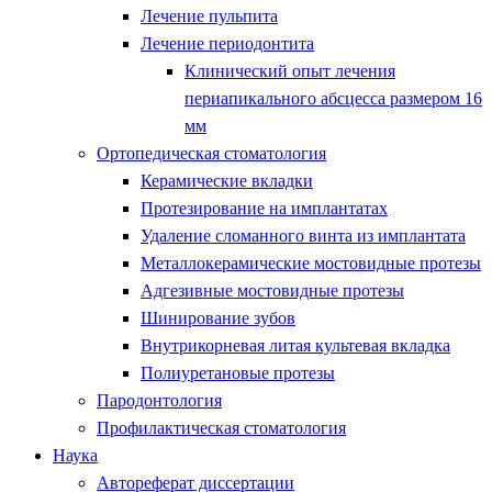
Лечение пульпита
Лечение периодонтита
Клинический опыт лечения
периапикального абсцесса размером 16
мм
Ортопедическая стоматология
Керамические вкладки
Протезирование на имплантатах
Удаление сломанного винта из имплантата
Металлокерамические мостовидные протезы
Адгезивные мостовидные протезы
Шинирование зубов
Внутрикорневая литая культевая вкладка
Полиуретановые протезы
Пародонтология
Профилактическая стоматология
Наука
Автореферат диссертации