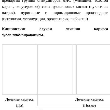
препараты группы стимуляторов ДНС (женьшень, золотой
корень, элеутерококк), соли нуклеиновых кислот (нуклеинат
натрия), пуриновые и пиримидиновые производные
(пентоксил, метилурацил, оротат калия, рибоксин).
Клинические случаи лечения кариеса
зубов
пломбированием
.
Лечение кариеса
Лечение кариеса
(До)
(После)