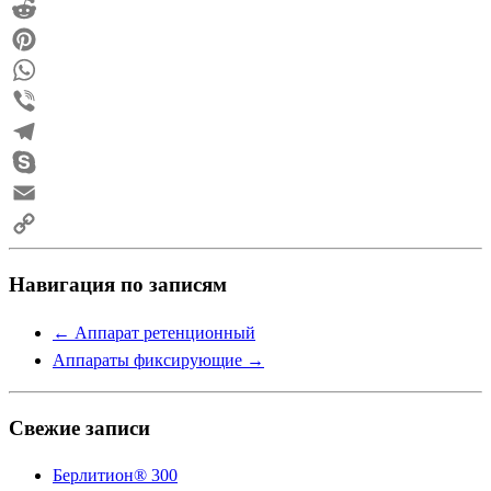
Mail.Ru
Reddit
Pinterest
WhatsApp
Viber
Telegram
Skype
Email
Copy
Навигация по записям
Link
←
Аппарат ретенционный
Аппараты фиксирующие
→
Свежие записи
Берлитион® 300