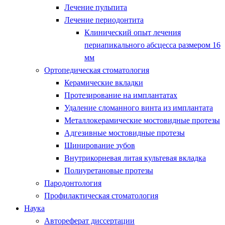
Лечение пульпита
Лечение периодонтита
Клинический опыт лечения
периапикального абсцесса размером 16
мм
Ортопедическая стоматология
Керамические вкладки
Протезирование на имплантатах
Удаление сломанного винта из имплантата
Металлокерамические мостовидные протезы
Адгезивные мостовидные протезы
Шинирование зубов
Внутрикорневая литая культевая вкладка
Полиуретановые протезы
Пародонтология
Профилактическая стоматология
Наука
Автореферат диссертации