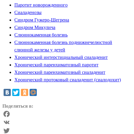
Паротит новорожденного
Сиаладенозы
Синдром Гужеро-Шегрена
Синдром Микулича
Слюннокаменная болезнь
Слюннокаменная болезнь поднижнечелюстной
слюнной железы у детей
Хронический интерстициальный сиаладенит
Хронический паренхиматозный паротит
Хронический паренхиматозный сиаладенит
Хронический протоковый сиаладенит (сиалодохит)
Поделиться в:
Facebook
VK