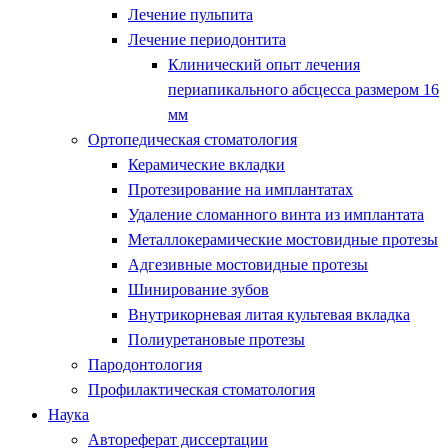
Лечение пульпита
Лечение периодонтита
Клинический опыт лечения
периапикального абсцесса размером 16
мм
Ортопедическая стоматология
Керамические вкладки
Протезирование на имплантатах
Удаление сломанного винта из имплантата
Металлокерамические мостовидные протезы
Адгезивные мостовидные протезы
Шинирование зубов
Внутрикорневая литая культевая вкладка
Полиуретановые протезы
Пародонтология
Профилактическая стоматология
Наука
Автореферат диссертации