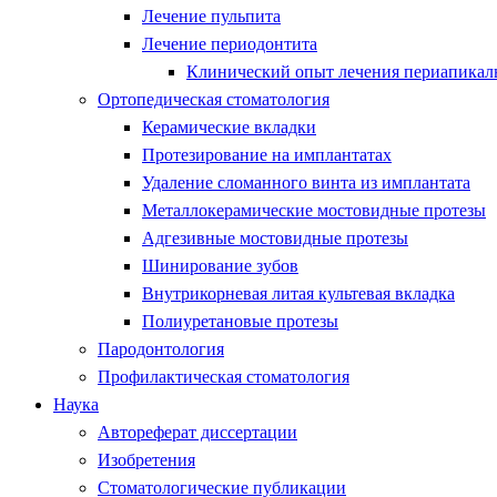
Лечение пульпита
Лечение периодонтита
Клинический опыт лечения периапикаль
Ортопедическая стоматология
Керамические вкладки
Протезирование на имплантатах
Удаление сломанного винта из имплантата
Металлокерамические мостовидные протезы
Адгезивные мостовидные протезы
Шинирование зубов
Внутрикорневая литая культевая вкладка
Полиуретановые протезы
Пародонтология
Профилактическая стоматология
Наука
Автореферат диссертации
Изобретения
Стоматологические публикации