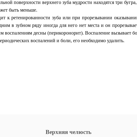
тельной поверхности верхнего зуба мудрости находятся три бугра
ожет быть меньше.
дит к ретенированности зуба или при прорезывании оказывани
едним в зубном ряду иногда для него нет места и он прорезывае
воспалениям десны (перикоронорит). Воспаление вызывает боль
 периодических воспалений и боли, его необходимо удалить.
Верхняя челюсть