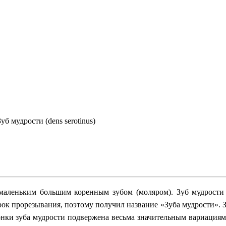
Зуб мудрости (dens serotinus)
аленьким большим коренным зубом (моляром). Зуб мудрости я
ок прорезывания, поэтому получил название «Зуба мудрости». Зу
онки зуба мудрости подвержена весьма значительным вариациям