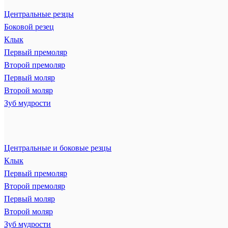
Центральные резцы
Боковой резец
Клык
Первый премоляр
Второй премоляр
Первый моляр
Второй моляр
Зуб мудрости
Центральные и боковые резцы
Клык
Первый премоляр
Второй премоляр
Первый моляр
Второй моляр
Зуб мудрости