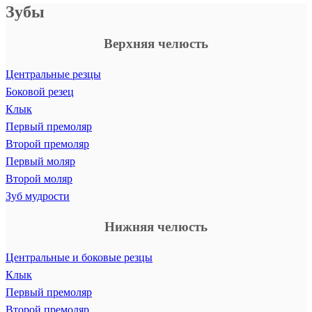
Зубы
Верхняя челюсть
Центральные резцы
Боковой резец
Клык
Первый премоляр
Второй премоляр
Первый моляр
Второй моляр
Зуб мудрости
Нижняя челюсть
Центральные и боковые резцы
Клык
Первый премоляр
Второй премоляр