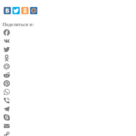
Поделиться в:
Facebook
VK
Twitter
Odnoklassniki
Mail.Ru
Reddit
Pinterest
WhatsApp
Viber
Telegram
Skype
Email