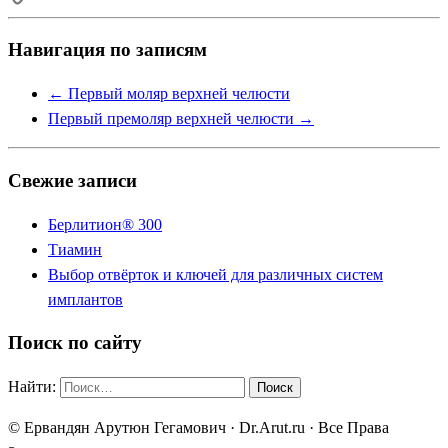
Copy
Навигация по записям
Link
←
Первый моляр верхней челюсти
Первый премоляр верхней челюсти
→
Свежие записи
Берлитион® 300
Тиамин
Выбор отвёрток и ключей для различных систем
имплантов
Поиск по сайту
Найти:
© Ервандян Арутюн Гегамович · Dr.Arut.ru · Все Права