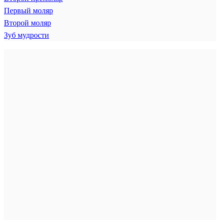
Первый моляр
Второй моляр
Зуб мудрости