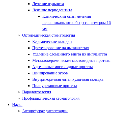
Лечение пульпита
Лечение периодонтита
Клинический опыт лечения
периапикального абсцесса размером 16
мм
Ортопедическая стоматология
Керамические вкладки
Протезирование на имплантатах
Удаление сломанного винта из имплантата
Металлокерамические мостовидные протезы
Адгезивные мостовидные протезы
Шинирование зубов
Внутрикорневая литая культевая вкладка
Полиуретановые протезы
Пародонтология
Профилактическая стоматология
Наука
Автореферат диссертации