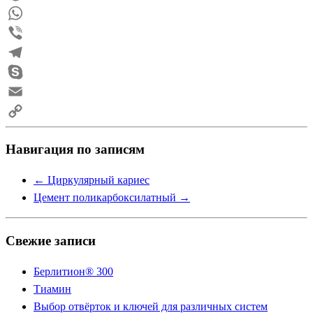
Pinterest
WhatsApp
Viber
Telegram
Skype
Email
Copy
Навигация по записям
Link
←
Циркулярный кариес
Цемент поликарбоксилатный
→
Свежие записи
Берлитион® 300
Тиамин
Выбор отвёрток и ключей для различных систем