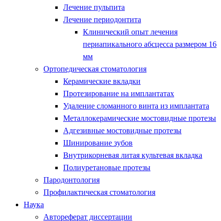
Лечение пульпита
Лечение периодонтита
Клинический опыт лечения
периапикального абсцесса размером 16
мм
Ортопедическая стоматология
Керамические вкладки
Протезирование на имплантатах
Удаление сломанного винта из имплантата
Металлокерамические мостовидные протезы
Адгезивные мостовидные протезы
Шинирование зубов
Внутрикорневая литая культевая вкладка
Полиуретановые протезы
Пародонтология
Профилактическая стоматология
Наука
Автореферат диссертации