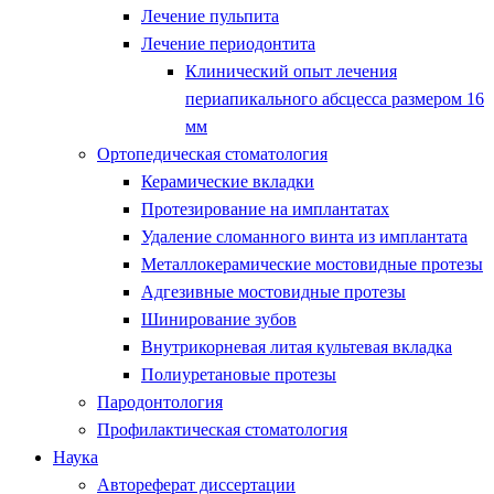
Лечение пульпита
Лечение периодонтита
Клинический опыт лечения
периапикального абсцесса размером 16
мм
Ортопедическая стоматология
Керамические вкладки
Протезирование на имплантатах
Удаление сломанного винта из имплантата
Металлокерамические мостовидные протезы
Адгезивные мостовидные протезы
Шинирование зубов
Внутрикорневая литая культевая вкладка
Полиуретановые протезы
Пародонтология
Профилактическая стоматология
Наука
Автореферат диссертации