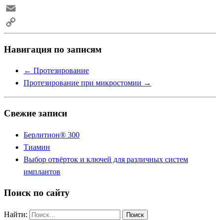
Skype
Email
Copy
Навигация по записям
Link
←
Протезирование
Протезирование при микростомии
→
Свежие записи
Берлитион® 300
Тиамин
Выбор отвёрток и ключей для различных систем
имплантов
Поиск по сайту
Найти: