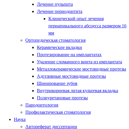
Лечение пульпита
Лечение периодонтита
Клинический опыт лечения
периапикального абсцесса размером 16
мм
Ортопедическая стоматология
Керамические вкладки
Протезирование на имплантатах
Удаление сломанного винта из имплантата
Металлокерамические мостовидные протезы
Адгезивные мостовидные протезы
Шинирование зубов
Внутрикорневая литая культевая вкладка
Полиуретановые протезы
Пародонтология
Профилактическая стоматология
Наука
Автореферат диссертации