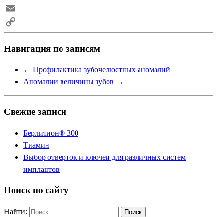
Skype
Email
Copy
Навигация по записям
Link
←
Профилактика зубочелюстных аномалий
Аномалии величины зубов
→
Свежие записи
Берлитион® 300
Тиамин
Выбор отвёрток и ключей для различных систем
имплантов
Поиск по сайту
Найти: