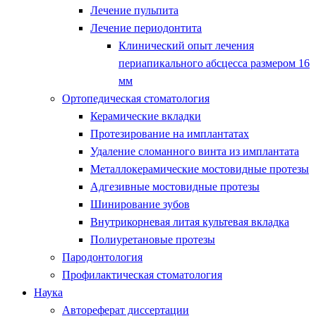
Лечение пульпита
Лечение периодонтита
Клинический опыт лечения
периапикального абсцесса размером 16
мм
Ортопедическая стоматология
Керамические вкладки
Протезирование на имплантатах
Удаление сломанного винта из имплантата
Металлокерамические мостовидные протезы
Адгезивные мостовидные протезы
Шинирование зубов
Внутрикорневая литая культевая вкладка
Полиуретановые протезы
Пародонтология
Профилактическая стоматология
Наука
Автореферат диссертации