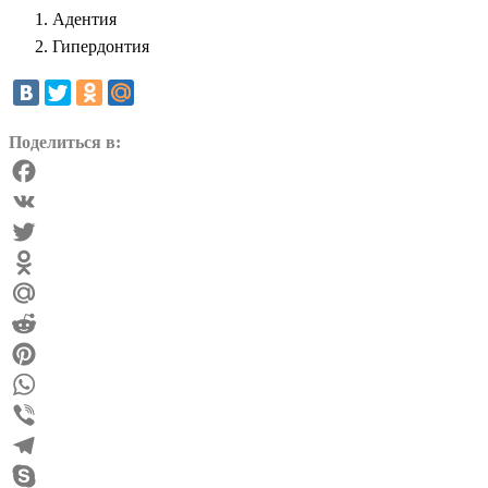
Адентия
Гипердонтия
Поделиться в:
Facebook
VK
Twitter
Odnoklassniki
Mail.Ru
Reddit
Pinterest
WhatsApp
Viber
Telegram