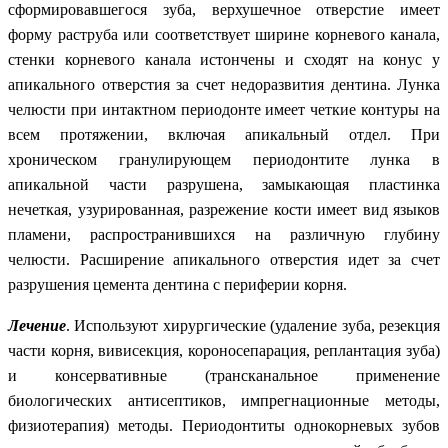
сформировавшегося зуба, верхушечное отверстие имеет
форму раструба или соответствует ширине корневого канала,
стенки корневого канала истончены и сходят на конус у
апикального отверстия за счет недоразвития дентина. Лунка
челюсти при интактном периодонте имеет четкие контуры на
всем протяжении, включая апикальный отдел. При
хроническом гранулирующем периодонтите лунка в
апикальной части разрушена, замыкающая пластинка
нечеткая, узурированная, разрежение кости имеет вид языков
пламени, распространившихся на различную глубину
челюсти. Расширение апикального отверстия идет за счет
разрушения цемента дентина с периферии корня.
Лечение
. Используют хирургические (удаление зуба, резекция
части корня, вивисекция, короносепарация, реплантация зуба)
и консервативные (трансканальное применение
биологических антисептиков, импрегнационные методы,
физиотерапия) методы. Периодонтиты однокорневых зубов