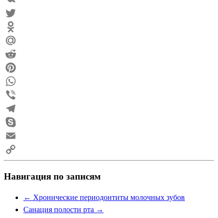
VK
Twitter
Odnoklassniki
Mail.Ru
Reddit
Pinterest
WhatsApp
Viber
Telegram
Skype
Email
Copy
Навигация по записям
Link
←
Хронические периодонтиты молочных зубов
Санация полости рта
→