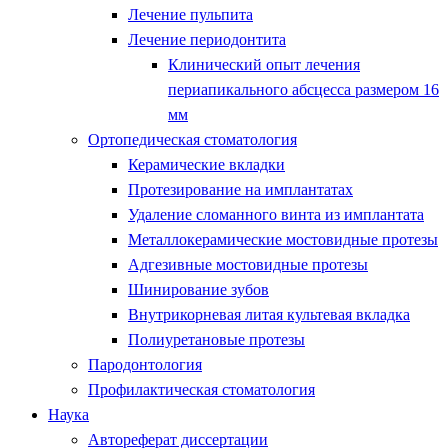
Лечение пульпита
Лечение периодонтита
Клинический опыт лечения
периапикального абсцесса размером 16
мм
Ортопедическая стоматология
Керамические вкладки
Протезирование на имплантатах
Удаление сломанного винта из имплантата
Металлокерамические мостовидные протезы
Адгезивные мостовидные протезы
Шинирование зубов
Внутрикорневая литая культевая вкладка
Полиуретановые протезы
Пародонтология
Профилактическая стоматология
Наука
Автореферат диссертации