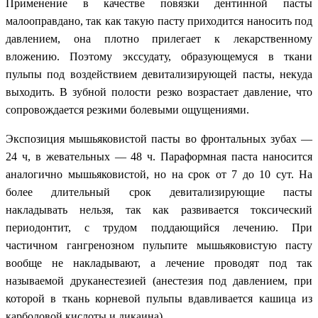
Применение в качестве повязки дентинной пасты
малооправдано, так как такую пасту приходится наносить под
давлением, она плотно прилегает к лекарственному
вложению. Поэтому экссудату, образующемуся в ткани
пульпы под воздействием девитализирующей пасты, некуда
выходить. В зубной полости резко возрастает давление, что
сопровождается резкими болевыми ощущениями.
Экспозиция мышьяковистой пасты во фронтальных зубах —
24 ч, в жевательных — 48 ч. Параформная паста наносится
аналогично мышьяковистой, но на срок от 7 до 10 сут. На
более длительный срок девитализирующие пасты
накладывать нельзя, так как развивается токсический
периодонтит, с трудом поддающийся лечению. При
частичном гангренозном пульпите мышьяковистую пасту
вообще не накладывают, а лечение проводят под так
называемой друканестезией (анестезия под давлением, при
которой в ткань корневой пульпы вдавливается кашица из
карболовой кислоты и дикаина).