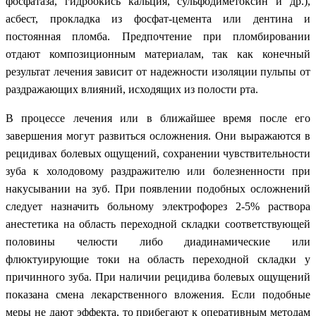
фосфатаза, гидроокись кальция, сульфодиметоксин и др.),
асбест, прокладка из фосфат-цемента или дентина и
постоянная пломба. Предпочтение при пломбировании
отдают композиционным материалам, так как конечный
результат лечения зависит от надежности изоляции пульпы от
раздражающих влияний, исходящих из полости рта.
В процессе лечения или в ближайшее время после его
завершения могут развиться осложнения. Они выражаются в
рецидивах болевых ощущений, сохранении чувствительности
зуба к холодовому раздражителю или болезненности при
накусывании на зуб. При появлении подобных осложнений
следует назначить больному электрофорез 2-5% раствора
анестетика на область переходной складки соответствующей
половины челюсти либо диадинамические или
флюктуирующие токи на область переходной складки у
причинного зуба. При наличии рецидива болевых ощущений
показана смена лекарственного вложения. Если подобные
меры не дают эффекта, то прибегают к оперативным методам