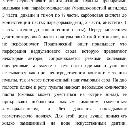
Затем осуществляют девитализацию пульпы препаратами
мышьяка или параформальдегида (мышьяковистый ангидрид
3 части, дикаин и тимол по ½ части, карболовая кислота до
консистенции пасты; параформальдегид 2 части, анестетик 1
часть, эвгенол до консистенции пасты). Перед нанесением
девитализирующей пасты надпульповый слой истончают, но
не перфорируют. Практический опыт показывает, что
перфорация надпульпового свода, которую предлагают
некоторые авторы, сопровождается резкими болевыми
ощущениями, а вместе с тем паста одинаково успешно
всасывается как при непосредственном контакте с тканью
пульпы, так и через истонченный надпульповый свод. На дно
полости ближе к рогу пульпы наносят небольшое количество
пасты (сколько может уместиться на острие зонда), ее
прикрывают небольшим рыхлым тампоном, смоченным
камфора-фенолом, и без давления накладывают
герметическую повязку. Для этой цели лучше применять
жидко замешанный на воде искусственный дентин.