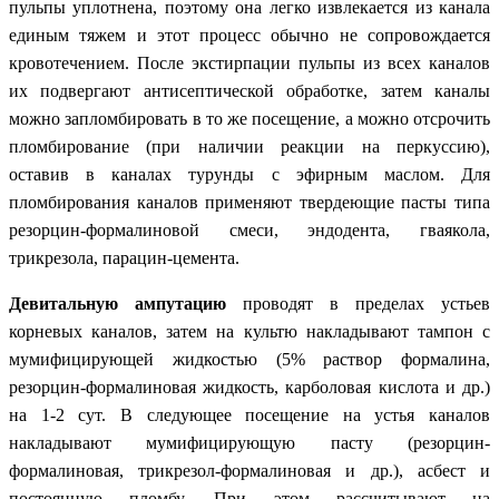
пульпы уплотнена, поэтому она легко извлекается из канала
единым тяжем и этот процесс обычно не сопровождается
кровотечением. После экстирпации пульпы из всех каналов
их подвергают антисептической обработке, затем каналы
можно запломбировать в то же посещение, а можно отсрочить
пломбирование (при наличии реакции на перкуссию),
оставив в каналах турунды с эфирным маслом. Для
пломбирования каналов применяют твердеющие пасты типа
резорцин-формалиновой смеси, эндодента, гваякола,
трикрезола, парацин-цемента.
Девитальную ампутацию
проводят в пределах устьев
корневых каналов, затем на культю накладывают тампон с
мумифицирующей жидкостью (5% раствор формалина,
резорцин-формалиновая жидкость, карболовая кислота и др.)
на 1-2 сут. В следующее посещение на устья каналов
накладывают мумифицирующую пасту (резорцин-
формалиновая, трикрезол-формалиновая и др.), асбест и
постоянную пломбу. При этом рассчитывают на