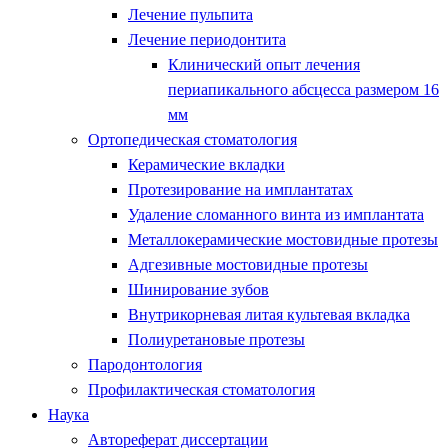
Лечение пульпита
Лечение периодонтита
Клинический опыт лечения
периапикального абсцесса размером 16
мм
Ортопедическая стоматология
Керамические вкладки
Протезирование на имплантатах
Удаление сломанного винта из имплантата
Металлокерамические мостовидные протезы
Адгезивные мостовидные протезы
Шинирование зубов
Внутрикорневая литая культевая вкладка
Полиуретановые протезы
Пародонтология
Профилактическая стоматология
Наука
Автореферат диссертации