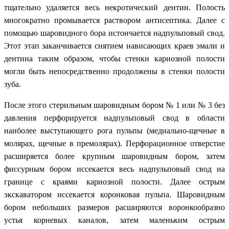
тщательно удаляется весь некротический дентин. Полость
многократно промывается раствором антисептика. Далее с
помощью шаровидного бора истончается надпульповый свод.
Этот этап заканчивается снятием нависающих краев эмали и
дентина таким образом, чтобы стенки кариозной полости
могли быть непосредственно продолжены в стенки полости
зуба.
После этого стерильным шаровидным бором № 1 или № 3 без
давления перфорируется надпульповый свод в области
наиболее выступающего рога пульпы (медиально-щечные в
молярах, щечные в премолярах). Перфорационное отверстие
расширяется более крупным шаровидным бором, затем
фиссурным бором иссекается весь надпульповый свод на
границе с краями кариозной полости. Далее острым
экскаватором иссекается коронковая пульпа. Шаровидным
бором небольших размеров расширяются воронкообразно
устья корневых каналов, затем маленьким острым