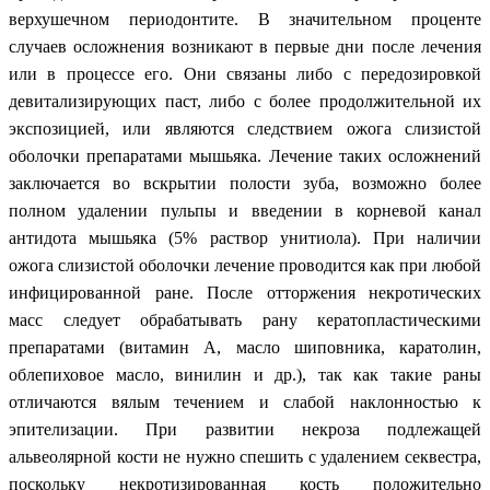
верхушечном периодонтите. В значительном проценте
случаев осложнения возникают в первые дни после лечения
или в процессе его. Они связаны либо с передозировкой
девитализирующих паст, либо с более продолжительной их
экспозицией, или являются следствием ожога слизистой
оболочки препаратами мышьяка. Лечение таких осложнений
заключается во вскрытии полости зуба, возможно более
полном удалении пульпы и введении в корневой канал
антидота мышьяка (5% раствор унитиола). При наличии
ожога слизистой оболочки лечение проводится как при любой
инфицированной ране. После отторжения некротических
масс следует обрабатывать рану кератопластическими
препаратами (витамин А, масло шиповника, каратолин,
облепиховое масло, винилин и др.), так как такие раны
отличаются вялым течением и слабой наклонностью к
эпителизации. При развитии некроза подлежащей
альвеолярной кости не нужно спешить с удалением секвестра,
поскольку некротизированная кость положительно