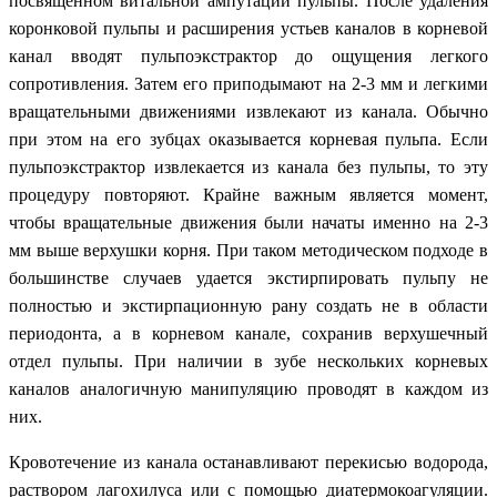
посвященном витальной ампутации пульпы. После удаления
коронковой пульпы и расширения устьев каналов в корневой
канал вводят пульпоэкстрактор до ощущения легкого
сопротивления. Затем его приподымают на 2-3 мм и легкими
вращательными движениями извлекают из канала. Обычно
при этом на его зубцах оказывается корневая пульпа. Если
пульпоэкстрактор извлекается из канала без пульпы, то эту
процедуру повторяют. Крайне важным является момент,
чтобы вращательные движения были начаты именно на 2-3
мм выше верхушки корня. При таком методическом подходе в
большинстве случаев удается экстирпировать пульпу не
полностью и экстирпационную рану создать не в области
периодонта, а в корневом канале, сохранив верхушечный
отдел пульпы. При наличии в зубе нескольких корневых
каналов аналогичную манипуляцию проводят в каждом из
них.
Кровотечение из канала останавливают перекисью водорода,
раствором лагохилуса или с помощью диатермокоагуляции.