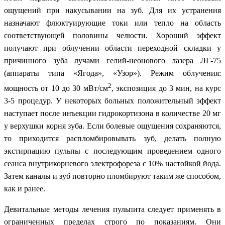
ощущений при накусывании на зуб. Для их устранения
назначают флюктуирующие токи или тепло на область
соответствующей половины челюсти. Хороший эффект
получают при облучении области переходной складки у
причинного зуба лучами гелий-неонового лазера ЛГ-75
(аппараты типа «Ягода», «Узор»). Режим облучения:
2
мощность от 10 до 30 мВт/см
, экспозиция до 3 мин, на курс
3-5 процедур. У некоторых больных положительный эффект
наступает после инъекции гидрокортизона в количестве 20 мг
у верхушки корня зуба. Если болевые ощущения сохраняются,
то приходится распломбировывать зуб, делать полную
экстирпацию пульпы с последующим проведением одного
сеанса внутрикорневого электрофореза с 10% настойкой йода.
Затем каналы и зуб повторно пломбируют таким же способом,
как и ранее.
Девитальные методы лечения пульпита следует применять в
ограниченных пределах строго по показаниям. Они