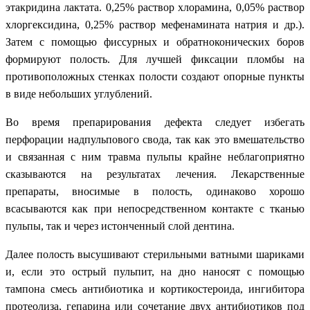
этакридина лактата. 0,25% раствор хлорамина, 0,05% раствор
хлоргексидина, 0,25% раствор мефенамината натрия и др.).
Затем с помощью фиссурных и обратноконических боров
формируют полость. Для лучшей фиксации пломбы на
противоположных стенках полости создают опорные пункты
в виде небольших углублений.
Во время препарирования дефекта следует избегать
перфорации надпульпового свода, так как это вмешательство
и связанная с ним травма пульпы крайне неблагоприятно
сказываются на результатах лечения. Лекарственные
препараты, вносимые в полость, одинаково хорошо
всасываются как при непосредственном контакте с тканью
пульпы, так и через истонченный слой дентина.
Далее полость высушивают стерильными ватными шариками
и, если это острый пульпит, на дно наносят с помощью
тампона смесь антибиотика и кортикостероида, ингибитора
протеолиза, гепарина или сочетание двух антибиотиков под