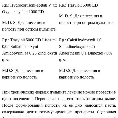
Rp.: Hydrocortisoni-acetati V gtt
Rp.: Trasyloli 5000 ED
Oxytetracyclini
1000
ED
М.
D. S.
Для внесения в
M. D. S.
Для внесения в
полость при остром пульпите
полость при остром пульпите
Rp.: Trasyloli
5000
ED Lisozimi
Rp.: Calcii hydroxydi 1,0
0,05 Sulfadimetoxyni
Sulfadimetoxyni 0,25
Amidopyrini aa 0,25 Zinci oxydi
Anaesthesini 0,1 Dimexidi 40%
q. s.
q. s.
M
.
D
.
S
. Для внесения в
M
.
D
.
S
. Для внесения в
кариозную полость
кариозную полость
При хронических формах пульпита лечение можно провести в
одно посещение. Первоначальные его этапы описаны выше.
После формирования полости на ее дно наносятся паста,
содержащая дентиностимулирующие препараты (щелочная