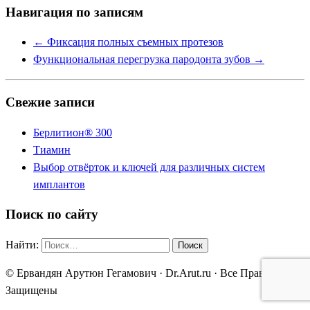
Навигация по записям
Link
←
Фиксация полных съемных протезов
Функциональная перегрузка пародонта зубов
→
Свежие записи
Берлитион® 300
Тиамин
Выбор отвёрток и ключей для различных систем
имплантов
Поиск по сайту
Найти:
© Ервандян Арутюн Гегамович · Dr.Arut.ru · Все Права
Защищены