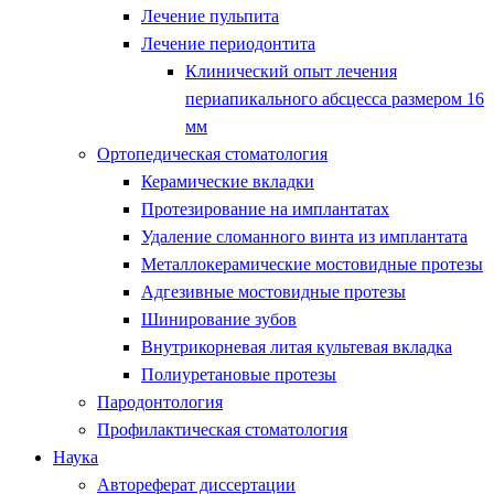
Лечение пульпита
Лечение периодонтита
Клинический опыт лечения
периапикального абсцесса размером 16
мм
Ортопедическая стоматология
Керамические вкладки
Протезирование на имплантатах
Удаление сломанного винта из имплантата
Металлокерамические мостовидные протезы
Адгезивные мостовидные протезы
Шинирование зубов
Внутрикорневая литая культевая вкладка
Полиуретановые протезы
Пародонтология
Профилактическая стоматология
Наука
Автореферат диссертации