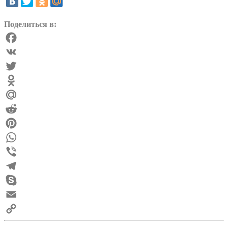
Поделиться в:
Facebook
VK
Twitter
Odnoklassniki
Mail.Ru
Reddit
Pinterest
WhatsApp
Viber
Telegram
Skype
Email
Copy