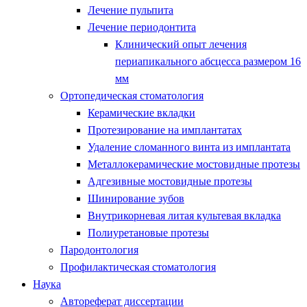
Лечение пульпита
Лечение периодонтита
Клинический опыт лечения
периапикального абсцесса размером 16
мм
Ортопедическая стоматология
Керамические вкладки
Протезирование на имплантатах
Удаление сломанного винта из имплантата
Металлокерамические мостовидные протезы
Адгезивные мостовидные протезы
Шинирование зубов
Внутрикорневая литая культевая вкладка
Полиуретановые протезы
Пародонтология
Профилактическая стоматология
Наука
Автореферат диссертации