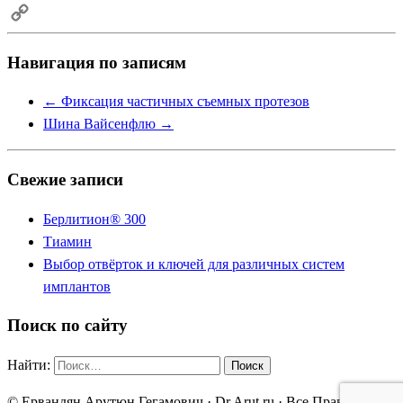
Email
Copy
Навигация по записям
Link
←
Фиксация частичных съемных протезов
Шина Вайсенфлю
→
Свежие записи
Берлитион® 300
Тиамин
Выбор отвёрток и ключей для различных систем
имплантов
Поиск по сайту
Найти:
© Ервандян Арутюн Гегамович · Dr.Arut.ru · Все Права