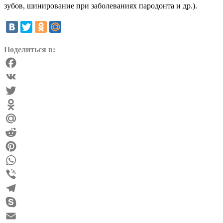
зубов, шинирование при заболеваниях пародонта и др.).
Поделиться в:
Facebook
VK
Twitter
Odnoklassniki
Mail.Ru
Reddit
Pinterest
WhatsApp
Viber
Telegram
Skype