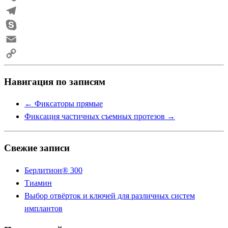
Viber
Telegram
Skype
Email
Copy
Навигация по записям
Link
←
Фиксаторы прямые
Фиксация частичных съемных протезов
→
Свежие записи
Берлитион® 300
Тиамин
Выбор отвёрток и ключей для различных систем
имплантов