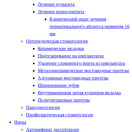
Лечение пульпита
Лечение периодонтита
Клинический опыт лечения
периапикального абсцесса размером 16
мм
Ортопедическая стоматология
Керамические вкладки
Протезирование на имплантатах
Удаление сломанного винта из имплантата
Металлокерамические мостовидные протезы
Адгезивные мостовидные протезы
Шинирование зубов
Внутрикорневая литая культевая вкладка
Полиуретановые протезы
Пародонтология
Профилактическая стоматология
Наука
Автореферат диссертации