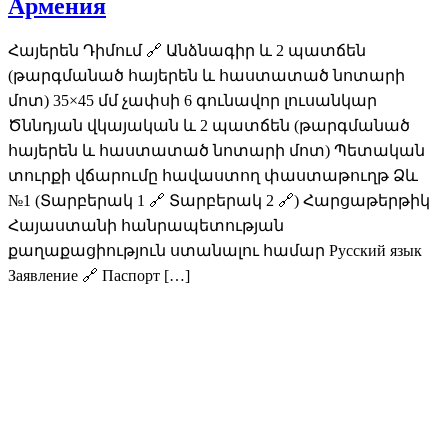
Армения
Հայերեն Դիմում 🔗 Անձնագիր և 2 պատճեն
(թարգմանած հայերեն և հաստատած նոտարի
մոտ) 35×45 մմ չափսի 6 գունավոր լուսանկար
Ծննդյան վկայական և 2 պատճեն (թարգմանած
հայերեն և հաստատած նոտարի մոտ) Պետական
տուրքի վճարումը հավաստող փաստաթուղթ Ձև
№1 (Տարբերակ 1 🔗 Տարբերակ 2 🔗) Հարցաթերթիկ
Հայաստանի հանրապետության
քաղաքացիություն ստանալու համար Русский язык
Заявление 🔗 Паспорт […]