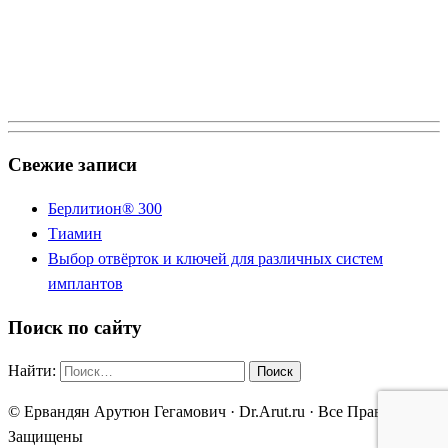
Свежие записи
Берлитион® 300
Тиамин
Выбор отвёрток и ключей для различных систем
имплантов
Поиск по сайту
Найти:
© Ервандян Арутюн Гегамович · Dr.Arut.ru · Все Права
Защищены