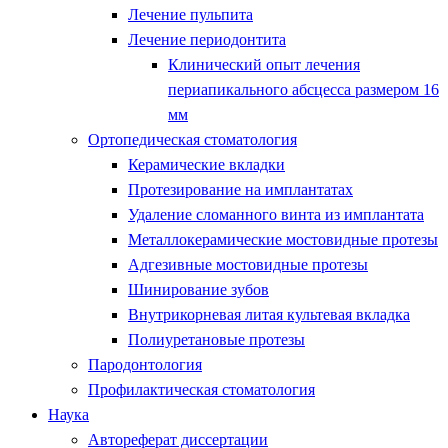
Лечение пульпита
Лечение периодонтита
Клинический опыт лечения
периапикального абсцесса размером 16
мм
Ортопедическая стоматология
Керамические вкладки
Протезирование на имплантатах
Удаление сломанного винта из имплантата
Металлокерамические мостовидные протезы
Адгезивные мостовидные протезы
Шинирование зубов
Внутрикорневая литая культевая вкладка
Полиуретановые протезы
Пародонтология
Профилактическая стоматология
Наука
Автореферат диссертации