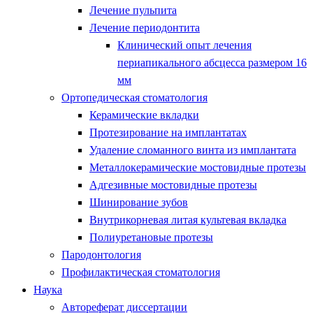
Лечение пульпита
Лечение периодонтита
Клинический опыт лечения
периапикального абсцесса размером 16
мм
Ортопедическая стоматология
Керамические вкладки
Протезирование на имплантатах
Удаление сломанного винта из имплантата
Металлокерамические мостовидные протезы
Адгезивные мостовидные протезы
Шинирование зубов
Внутрикорневая литая культевая вкладка
Полиуретановые протезы
Пародонтология
Профилактическая стоматология
Наука
Автореферат диссертации