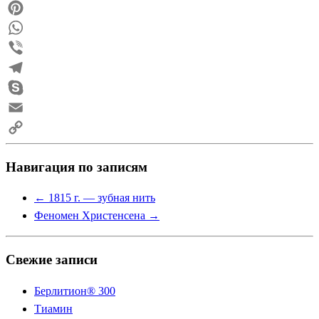
Reddit
Pinterest
WhatsApp
Viber
Telegram
Skype
Email
Copy
Навигация по записям
Link
←
1815 г. — зубная нить
Феномен Христенсена
→
Свежие записи
Берлитион® 300
Тиамин