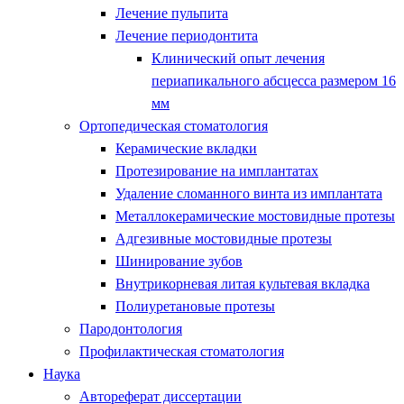
Лечение пульпита
Лечение периодонтита
Клинический опыт лечения
периапикального абсцесса размером 16
мм
Ортопедическая стоматология
Керамические вкладки
Протезирование на имплантатах
Удаление сломанного винта из имплантата
Металлокерамические мостовидные протезы
Адгезивные мостовидные протезы
Шинирование зубов
Внутрикорневая литая культевая вкладка
Полиуретановые протезы
Пародонтология
Профилактическая стоматология
Наука
Автореферат диссертации