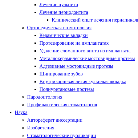
Лечение пульпита
Лечение периодонтита
Клинический опыт лечения периапикаль
Ортопедическая стоматология
Керамические вкладки
Протезирование на имплантатах
Удаление сломанного винта из имплантата
Металлокерамические мостовидные протезы
Адгезивные мостовидные протезы
Шинирование зубов
Внутрикорневая литая культевая вкладка
Полиуретановые протезы
Пародонтология
Профилактическая стоматология
Наука
Автореферат диссертации
Изобретения
Стоматологические публикации