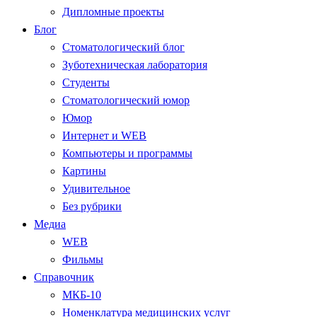
Дипломные проекты
Блог
Стоматологический блог
Зуботехническая лаборатория
Студенты
Стоматологический юмор
Юмор
Интернет и WEB
Компьютеры и программы
Картины
Удивительное
Без рубрики
Медиа
WEB
Фильмы
Справочник
МКБ-10
Номенклатура медицинских услуг