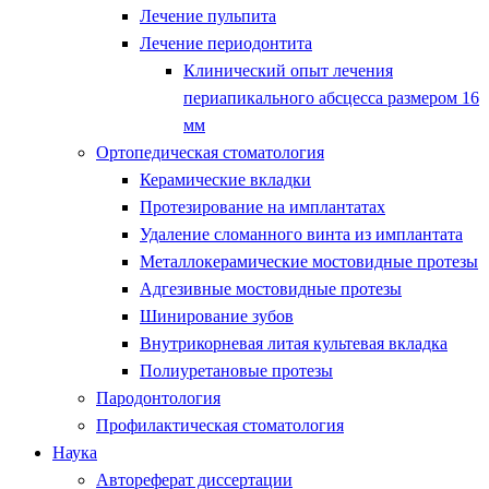
Лечение пульпита
Лечение периодонтита
Клинический опыт лечения
периапикального абсцесса размером 16
мм
Ортопедическая стоматология
Керамические вкладки
Протезирование на имплантатах
Удаление сломанного винта из имплантата
Металлокерамические мостовидные протезы
Адгезивные мостовидные протезы
Шинирование зубов
Внутрикорневая литая культевая вкладка
Полиуретановые протезы
Пародонтология
Профилактическая стоматология
Наука
Автореферат диссертации