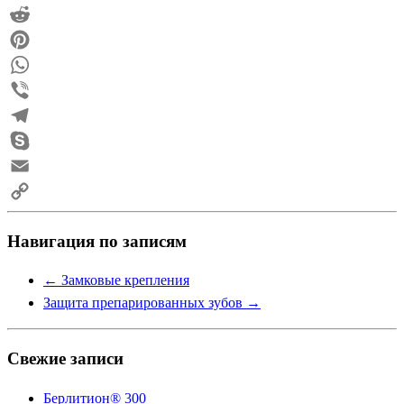
Mail.Ru
Reddit
Pinterest
WhatsApp
Viber
Telegram
Skype
Email
Copy
Навигация по записям
Link
←
Замковые крепления
Защита препарированных зубов
→
Свежие записи
Берлитион® 300