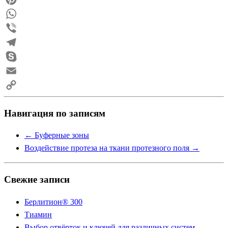
Pinterest
WhatsApp
Viber
Telegram
Skype
Email
Copy
Навигация по записям
Link
←
Буферные зоны
Воздействие протеза на ткани протезного поля
→
Свежие записи
Берлитион® 300
Тиамин
Выбор отвёрток и ключей для различных систем