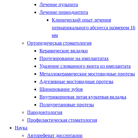
Лечение пульпита
Лечение периодонтита
Клинический опыт лечения
периапикального абсцесса размером 16
мм
Ортопедическая стоматология
Керамические вкладки
Протезирование на имплантатах
Удаление сломанного винта из имплантата
Металлокерамические мостовидные протезы
Адгезивные мостовидные протезы
Шинирование зубов
Внутрикорневая литая культевая вкладка
Полиуретановые протезы
Пародонтология
Профилактическая стоматология
Наука
Автореферат диссертации