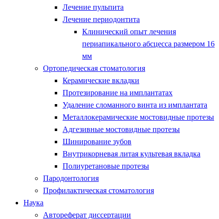
Лечение пульпита
Лечение периодонтита
Клинический опыт лечения
периапикального абсцесса размером 16
мм
Ортопедическая стоматология
Керамические вкладки
Протезирование на имплантатах
Удаление сломанного винта из имплантата
Металлокерамические мостовидные протезы
Адгезивные мостовидные протезы
Шинирование зубов
Внутрикорневая литая культевая вкладка
Полиуретановые протезы
Пародонтология
Профилактическая стоматология
Наука
Автореферат диссертации