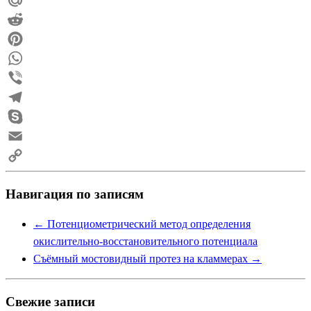
Mail.Ru
Reddit
Pinterest
WhatsApp
Viber
Telegram
Skype
Email
Copy
Навигация по записям
Link
←
Потенциометрический метод определения
окислительно-восстановительного потенциала
Съёмный мостовидный протез на кламмерах
→
Свежие записи