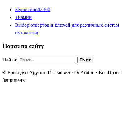
Берлитион® 300
Тиамин
Выбор отвёрток и ключей для различных систем
имплантов
Поиск по сайту
Найти:
© Ервандян Арутюн Гегамович · Dr.Arut.ru · Все Права
Защищены