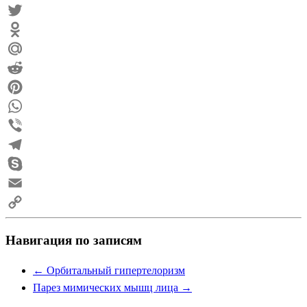
VK
Twitter
Odnoklassniki
Mail.Ru
Reddit
Pinterest
WhatsApp
Viber
Telegram
Skype
Email
Copy
Навигация по записям
Link
←
Орбитальный гипертелоризм
Парез мимических мышц лица
→