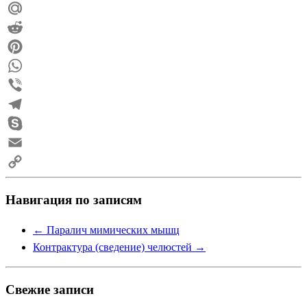
Odnoklassniki
Mail.Ru
Reddit
Pinterest
WhatsApp
Viber
Telegram
Skype
Email
Copy
Навигация по записям
Link
←
Паралич мимических мышц
Контрактура (сведение) челюстей
→
Свежие записи