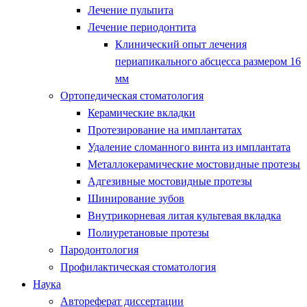
Лечение пульпита
Лечение периодонтита
Клинический опыт лечения
периапикального абсцесса размером 16
мм
Ортопедическая стоматология
Керамические вкладки
Протезирование на имплантатах
Удаление сломанного винта из имплантата
Металлокерамические мостовидные протезы
Адгезивные мостовидные протезы
Шинирование зубов
Внутрикорневая литая культевая вкладка
Полиуретановые протезы
Пародонтология
Профилактическая стоматология
Наука
Автореферат диссертации