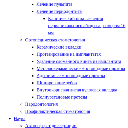
Лечение пульпита
Лечение периодонтита
Клинический опыт лечения
периапикального абсцесса размером 16
мм
Ортопедическая стоматология
Керамические вкладки
Протезирование на имплантатах
Удаление сломанного винта из имплантата
Металлокерамические мостовидные протезы
Адгезивные мостовидные протезы
Шинирование зубов
Внутрикорневая литая культевая вкладка
Полиуретановые протезы
Пародонтология
Профилактическая стоматология
Наука
Автореферат диссертации