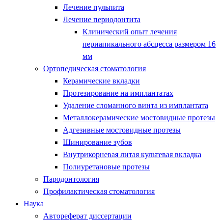
Лечение пульпита
Лечение периодонтита
Клинический опыт лечения
периапикального абсцесса размером 16
мм
Ортопедическая стоматология
Керамические вкладки
Протезирование на имплантатах
Удаление сломанного винта из имплантата
Металлокерамические мостовидные протезы
Адгезивные мостовидные протезы
Шинирование зубов
Внутрикорневая литая культевая вкладка
Полиуретановые протезы
Пародонтология
Профилактическая стоматология
Наука
Автореферат диссертации