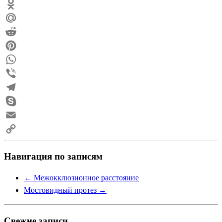
Twitter
Odnoklassniki
Mail.Ru
Reddit
Pinterest
WhatsApp
Viber
Telegram
Skype
Email
Copy
Навигация по записям
Link
←
Межокклюзионное расстояние
Мостовидный протез
→
Свежие записи