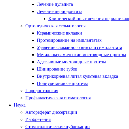
Лечение пульпита
Лечение периодонтита
Клинический опыт лечения периапикаль
Ортопедическая стоматология
Керамические вкладки
Протезирование на имплантатах
Удаление сломанного винта из имплантата
Металлокерамические мостовидные протезы
Адгезивные мостовидные протезы
Шинирование зубов
Внутрикорневая литая культевая вкладка
Полиуретановые протезы
Пародонтология
Профилактическая стоматология
Наука
Автореферат диссертации
Изобретения
Стоматологические публикации