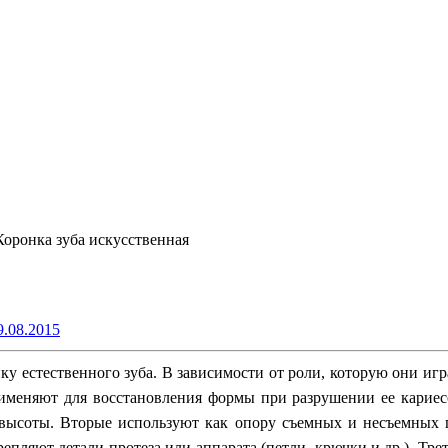
Коронка зуба искусственная
9.08.2015
у естественного зуба. В зависимости от роли, которую они иг
меняют для восстановления формы при разрушении ее кариесо
ысоты. Вторые используют как опору съемных и несъемных пр
епляют детали протеза или аппарата (петли, крючки и др.). Тр