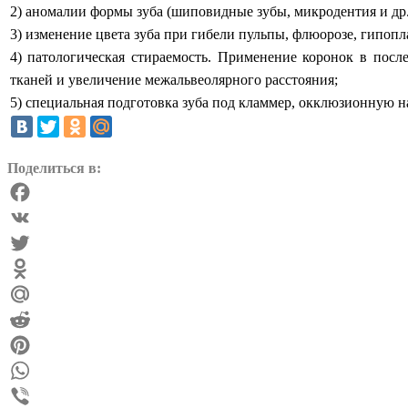
2) аномалии формы зуба (шиповидные зубы, микродентия и др.
3) изменение цвета зуба при гибели пульпы, флюорозе, гипо
4) патологическая стираемость. Применение коронок в посл
тканей и увеличение межальвеолярного расстояния;
5) специальная подготовка зуба под кламмер, окклюзионную на
Поделиться в:
Facebook
VK
Twitter
Odnoklassniki
Mail.Ru
Reddit
Pinterest
WhatsApp