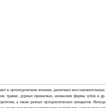
рают в ортопедическом лечении, различают восстановительные,
м, травме, дурных привычках, аномалиях формы зубов и др.
отезов, а также разных ортодонтических аппаратов. Иногда
етьи, иначе называемые защитными колпачками, используют для