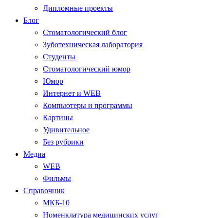
Дипломные проекты
Блог
Стоматологический блог
Зуботехническая лаборатория
Студенты
Стоматологический юмор
Юмор
Интернет и WEB
Компьютеры и программы
Картины
Удивительное
Без рубрики
Медиа
WEB
Фильмы
Справочник
МКБ-10
Номенклатура медицинских услуг