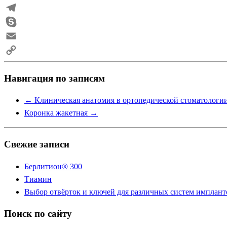
Viber
Telegram
Skype
Email
Copy
Навигация по записям
Link
←
Клиническая анатомия в ортопедической стоматологи
Коронка жакетная
→
Свежие записи
Берлитион® 300
Тиамин
Выбор отвёрток и ключей для различных систем имплант
Поиск по сайту