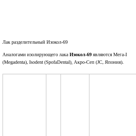
Лак разделительный Изокол-69
Аналогами изолирующего лака
Изокол-69
являются Мега-I
(Megadenta), Isodent
(SpofaDental)
,
Акро-Сеп (JC, Япония).