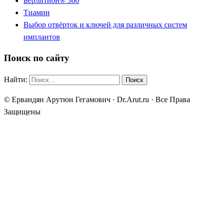
Берлитион® 300
Тиамин
Выбор отвёрток и ключей для различных систем
имплантов
Поиск по сайту
Найти:
© Ервандян Арутюн Гегамович · Dr.Arut.ru · Все Права
Защищены