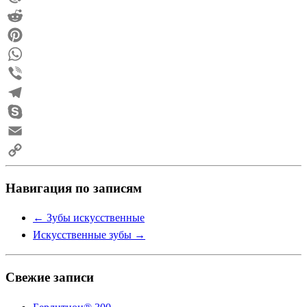
Mail.Ru
Reddit
Pinterest
WhatsApp
Viber
Telegram
Skype
Email
Copy
Навигация по записям
Link
←
Зубы искусственные
Искусственные зубы
→
Свежие записи