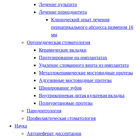
Лечение пульпита
Лечение периодонтита
Клинический опыт лечения
периапикального абсцесса размером 16
мм
Ортопедическая стоматология
Керамические вкладки
Протезирование на имплантатах
Удаление сломанного винта из имплантата
Металлокерамические мостовидные протезы
Адгезивные мостовидные протезы
Шинирование зубов
Внутрикорневая литая культевая вкладка
Полиуретановые протезы
Пародонтология
Профилактическая стоматология
Наука
Автореферат диссертации