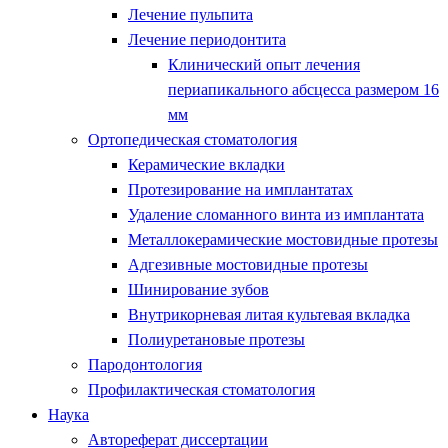
Лечение пульпита
Лечение периодонтита
Клинический опыт лечения
периапикального абсцесса размером 16
мм
Ортопедическая стоматология
Керамические вкладки
Протезирование на имплантатах
Удаление сломанного винта из имплантата
Металлокерамические мостовидные протезы
Адгезивные мостовидные протезы
Шинирование зубов
Внутрикорневая литая культевая вкладка
Полиуретановые протезы
Пародонтология
Профилактическая стоматология
Наука
Автореферат диссертации