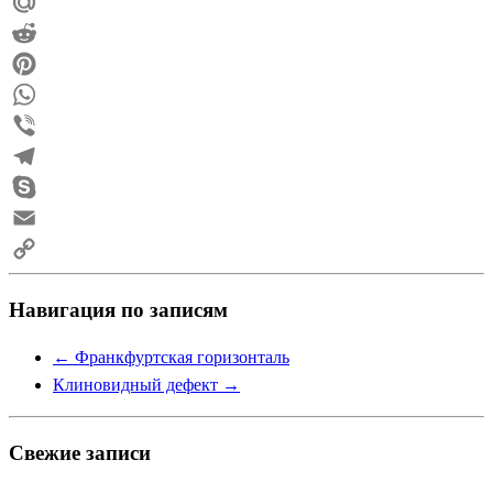
Odnoklassniki
Mail.Ru
Reddit
Pinterest
WhatsApp
Viber
Telegram
Skype
Email
Copy
Навигация по записям
Link
←
Франкфуртская горизонталь
Клиновидный дефект
→
Свежие записи