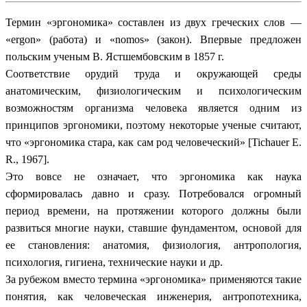
Термин «эргономика» составлен из двух греческих слов —
«
ergon
» (работа) и «
nomos
» (закон). Впервые предложен
польским ученым В. Ястшембовским в 1857 г.
Соответствие орудий труда и окружающей среды
анатомическим, физиологическим и психологическим
возможностям организма человека является одним из
принципов эргономики, поэтому некоторые ученые считают,
что «эргономика стара, как сам род человеческий» [
Tichauer
Е.
R
., 1967].
Это вовсе не означает, что эргономика как наука
сформировалась давно и сразу. Потребовался огромный
период времени, на протяжении которого должны были
развиться многие науки, ставшие фундаментом, основой для
ее становления: анатомия, физиология, антропология,
психология, гигиена, технические науки и др.
За рубежом вместо термина «эргономика» применяются такие
понятия, как человеческая инженерия, антропотехника,