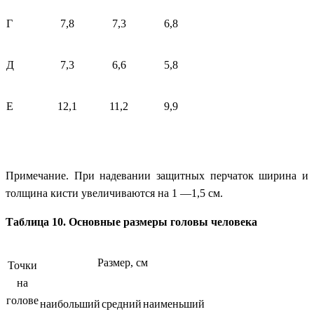
Г
7,8
7,3
6,8
Д
7,3
6,6
5,8
Е
12,1
11,2
9,9
Примечание.
При надевании защитных перчаток ширина и
толщина кисти увеличиваются на 1 —1,5 см.
Таблица 10.
Основные размеры головы человека
Размер, см
Точки
на
голове
наибольший
средний
наименьший