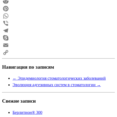
Mail.Ru
Reddit
Pinterest
WhatsApp
Viber
Telegram
Skype
Email
Copy
Навигация по записям
Link
←
Эпидемиология стоматологических заболеваний
Эволюция адгезивных систем в стоматологии
→
Свежие записи
Берлитион® 300