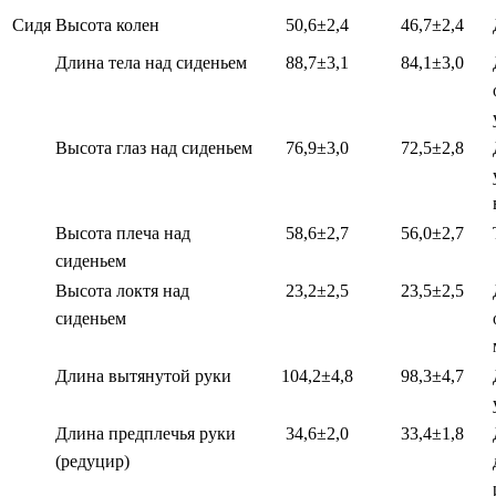
Сидя
Высота колен
50,6±2,4
46,7±2,4
Длина тела над сиденьем
88,7±3,1
84,1±3,0
Высота глаз над сиденьем
76,9±3,0
72,5±2,8
Высота плеча над
58,6±2,7
56,0±2,7
сиденьем
Высота локтя над
23,2±2,5
23,5±2,5
сиденьем
Длина вытянутой руки
104,2±4,8
98,3±4,7
Длина предплечья руки
34,6±2,0
33,4±1,8
(редуцир)