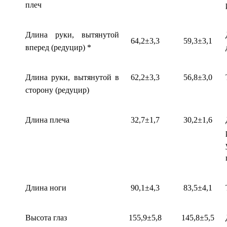
плеч
Длина руки, вытянутой
64,2±3,3
59,3±3,1
вперед (редуцир) *
Длина руки, вытянутой в
62,2±3,3
56,8±3,0
сторону (редуцир)
Длина плеча
32,7±1,7
30,2±1,6
Длина ноги
90,1±4,3
83,5±4,1
Высота глаз
155,9±5,8
145,8±5,5