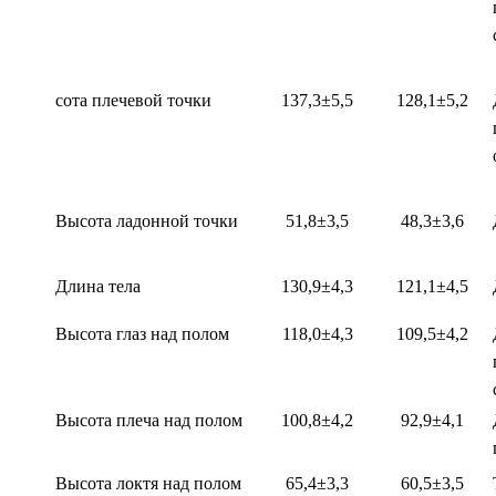
сота плечевой точки
137,3±5,5
128,1±5,2
Высота ладонной точки
51,8±3,5
48,3±3,6
Длина тела
130,9±4,3
121,1±4,5
Высота глаз над полом
118,0±4,3
109,5±4,2
Высота плеча над полом
100,8±4,2
92,9±4,1
Высота локтя над полом
65,4±3,3
60,5±3,5