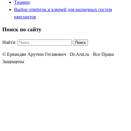
Тиамин
Выбор отвёрток и ключей для различных систем
имплантов
Поиск по сайту
Найти:
© Ервандян Арутюн Гегамович · Dr.Arut.ru · Все Права
Защищены