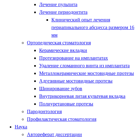
Лечение пульпита
Лечение периодонтита
Клинический опыт лечения
периапикального абсцесса размером 16
мм
Ортопедическая стоматология
Керамические вкладки
Протезирование на имплантатах
Удаление сломанного винта из имплантата
Металлокерамические мостовидные протезы
Адгезивные мостовидные протезы
Шинирование зубов
Внутрикорневая литая культевая вкладка
Полиуретановые протезы
Пародонтология
Профилактическая стоматология
Наука
Автореферат диссертации