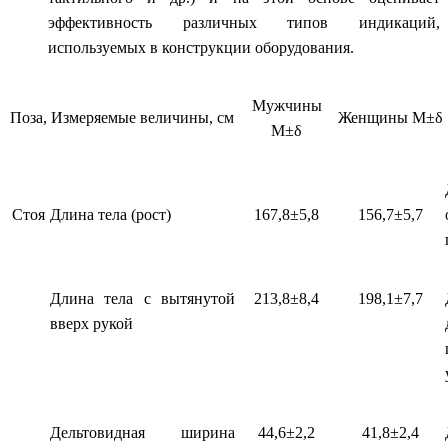
эффективность различных типов индикаций,
используемых в конструкции оборудования.
Мужчины
Поза,
Измеряемые величины, см
Женщины
М
±
δ
М
±
δ
Стоя
Длина тела (рост)
167,8±5,8
156,7±5,7
Длина тела с вытянутой
213,8±8,4
198,1±7,7
вверх рукой
Дельтовидная ширина
44,6±2,2
41,8±2,4