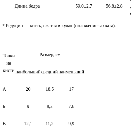
Длина бедра
59,0±2,7
56,8±2,8
* Редуцир — кисть, сжатая в кулак (положение захвата).
Размер, см
Точки
на
кисти
наибольший
средний
наименьший
А
20
18,5
17
Б
9
8,2
7,6
В
12,1
11,2
9,9