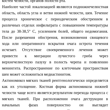
костей челюсти, органов полости рта.
Наиболее частой локализацией являются поднижнечелюстная
область, область угла и ветви нижней челюсти, шея. Течение
процесса хроническое с периодическим обострением в
различных отделах инфильтрата с повышением температуры
тела до 38-38,5° С, усилением болей, общего недомогания.
После разрешения обострения, возникновения свищевого
хода или оперативного вскрытия очага острота течения
исчезает. Отсутствие своевременного лечения может
привести к миграции лучистого гриба через
верхнечелюстную пазуху в полость черепа и появлению
менингита. Распространение по клеточным пространствам
шеи может осложниться медиастинитом.
Актиномикоз мягких тканей рентгенологически определяется
как их утолщение. Костная форма актиномикоза нижней
челюсти чаще всего является результатом перехода процесса с
мягких тканей. При расположении очага деструкции в
начальных фазах поверхностно он выглядит