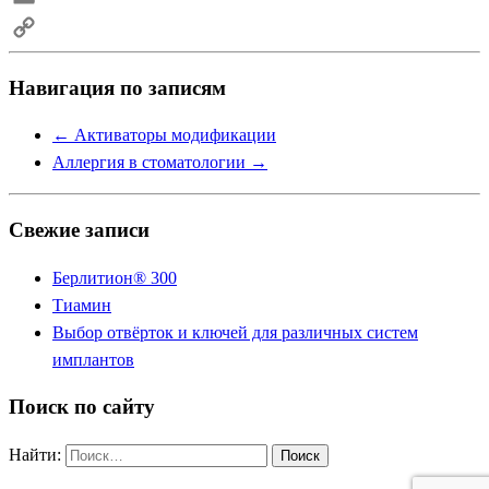
Email
Copy
Навигация по записям
Link
←
Активаторы модификации
Аллергия в стоматологии
→
Свежие записи
Берлитион® 300
Тиамин
Выбор отвёрток и ключей для различных систем
имплантов
Поиск по сайту
Найти: