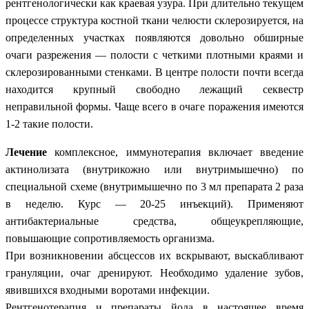
рентгенологически как краевая узура. При длительно текущем
процессе структура костной ткани челюсти склерозируется, на
определенных участках появляются довольно обширные
очаги разрежения — полости с четкими плотными краями и
склерозированными стенками. В центре полости почти всегда
находится крупный свободно лежащий секвестр
неправильной формы. Чаще всего в очаге поражения имеются
1-2 такие полости.
Лечение
комплексное, иммунотерапия включает введение
актинолизата (внутрикожно или внутримышечно) по
специальной схеме (внутримышечно по 3 мл препарата 2 раза
в неделю. Курс — 20-25 инъекций). Применяют
антибактериальные средства, общеукрепляющие,
повышающие сопротивляемость организма.
При возникновении абсцессов их вскрывают, выскабливают
грануляции, очаг дренируют. Необходимо удаление зубов,
явившихся входными воротами инфекции.
Рентгенотерапия и препараты йода в настоящее время