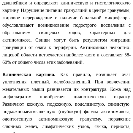
дальнейшем и определяют клиническую и гистологическую
картину. Нарушение питания грануляций в центре гранулемы,
жировое перерождение и наличие банальной микрофлоры
обусловливают возникновение подострого воспаления с
образованием свищевых ходов, характерных для
актиномикоза. Свищи могут быть результатом миграции
грануляций от очага к периферии. Актиномикоз челюстно-
лицевой области встречается наиболее часто и составляет 58-
60% от общего числа этих заболеваний.
Клиническая картина
. Как правило, возникает очаг
уплотнения, плотный, малоболезненный. При вовлечении
жевательных мышц развивается их контрактура. Кожа над
инфильтратом приобретает цианотическую окраску.
Различают кожную, подкожную, подслизистую, слизистую,
подкожно-межмышечную (глубокую) формы актиномикоза,
одонтогенную актиномикозную гранулему, поражение
слюнных желез, лимфатических узлов, языка, периоста,