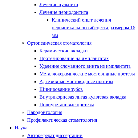
Лечение пульпита
Лечение периодонтита
Клинический опыт лечения
периапикального абсцесса размером 16
мм
Ортопедическая стоматология
Керамические вкладки
Протезирование на имплантатах
Удаление сломанного винта из имплантата
Металлокерамические мостовидные протезы
Адгезивные мостовидные протезы
Шинирование зубов
Внутрикорневая литая культевая вкладка
Полиуретановые протезы
Пародонтология
Профилактическая стоматология
Наука
Автореферат диссертации