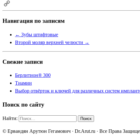
Email
Copy
Навигация по записям
Link
←
Зубы штифтовые
Второй моляр верхней челюсти
→
Свежие записи
Берлитион® 300
Тиамин
Выбор отвёрток и ключей для различных систем имплант
Поиск по сайту
Найти:
© Ервандян Арутюн Гегамович · Dr.Arut.ru · Все Права Защищ