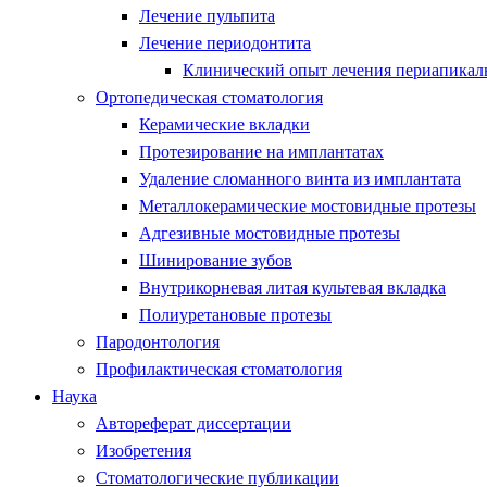
Лечение пульпита
Лечение периодонтита
Клинический опыт лечения периапикаль
Ортопедическая стоматология
Керамические вкладки
Протезирование на имплантатах
Удаление сломанного винта из имплантата
Металлокерамические мостовидные протезы
Адгезивные мостовидные протезы
Шинирование зубов
Внутрикорневая литая культевая вкладка
Полиуретановые протезы
Пародонтология
Профилактическая стоматология
Наука
Автореферат диссертации
Изобретения
Стоматологические публикации