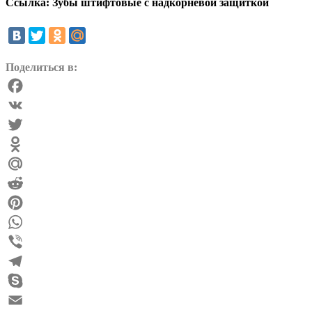
Ссылка: Зубы штифтовые с надкорневой защиткой
Поделиться в:
Facebook
VK
Twitter
Odnoklassniki
Mail.Ru
Reddit
Pinterest
WhatsApp
Viber
Telegram
Skype