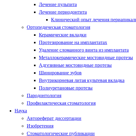
Лечение пульпита
Лечение периодонтита
Клинический опыт лечения периапикаль
Ортопедическая стоматология
Керамические вкладки
Протезирование на имплантатах
Удаление сломанного винта из имплантата
Металлокерамические мостовидные протезы
Адгезивные мостовидные протезы
Шинирование зубов
Внутрикорневая литая культевая вкладка
Полиуретановые протезы
Пародонтология
Профилактическая стоматология
Наука
Автореферат диссертации
Изобретения
Стоматологические публикации