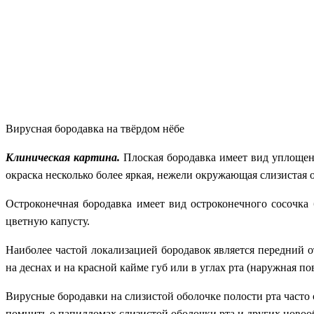
Вирусная бородавка на твёрдом нёбе
Клиническая картина.
Плоская бородавка имеет вид уплощен
окраска несколько более яркая, нежели окружающая слизистая 
Остроконечная бородавка имеет вид остроконечного сосочка
цветную капусту.
Наиболее частой локализацией бородавок является передний о
на деснах и на красной кайме губ или в углах рта (наружная по
Вирусные бородавки на слизистой оболочке полости рта часто
помнить о папилломах слизистой оболочки рта и других новоо