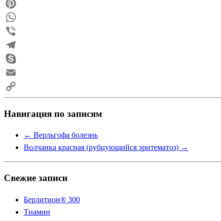
Reddit
Pinterest
WhatsApp
Viber
Telegram
Skype
Email
Copy
Навигация по записям
Link
←
Верльгофа болезнь
Волчанка красная (рубцующийся эритематоз)
→
Свежие записи
Берлитион® 300
Тиамин