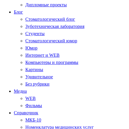
Дипломные проекты
Блог
Стоматологический блог
Зуботехническая лаборатория
Студенты
Стоматологический юмор
Юмор
Интернет и WEB
Компьютеры и программы
Картины
Удивительное
Без рубрики
Медиа
WEB
Фильмы
Справочник
МКБ-10
Номенклатура медицинских услуг