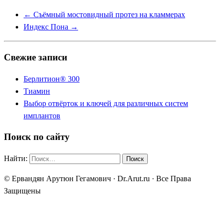
←
Съёмный мостовидный протез на кламмерах
Индекс Пона
→
Свежие записи
Берлитион® 300
Тиамин
Выбор отвёрток и ключей для различных систем
имплантов
Поиск по сайту
Найти:
© Ервандян Арутюн Гегамович · Dr.Arut.ru · Все Права
Защищены