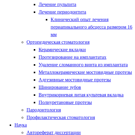
Лечение пульпита
Лечение периодонтита
Клинический опыт лечения
периапикального абсцесса размером 16
мм
Ортопедическая стоматология
Керамические вкладки
Протезирование на имплантатах
Удаление сломанного винта из имплантата
Металлокерамические мостовидные протезы
Адгезивные мостовидные протезы
Шинирование зубов
Внутрикорневая литая культевая вкладка
Полиуретановые протезы
Пародонтология
Профилактическая стоматология
Наука
Автореферат диссертации