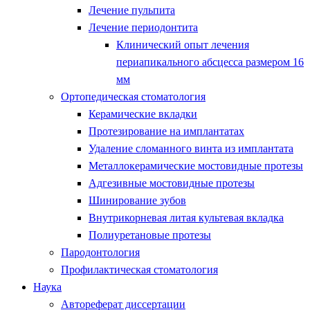
Лечение пульпита
Лечение периодонтита
Клинический опыт лечения
периапикального абсцесса размером 16
мм
Ортопедическая стоматология
Керамические вкладки
Протезирование на имплантатах
Удаление сломанного винта из имплантата
Металлокерамические мостовидные протезы
Адгезивные мостовидные протезы
Шинирование зубов
Внутрикорневая литая культевая вкладка
Полиуретановые протезы
Пародонтология
Профилактическая стоматология
Наука
Автореферат диссертации