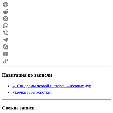
Odnoklassniki
Mail.Ru
Reddit
Pinterest
WhatsApp
Viber
Telegram
Skype
Email
Copy
Навигация по записям
Link
←
Синдромы первой и второй жаберных дуг
Уздечка губы короткая
→
Свежие записи