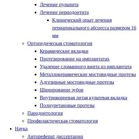
Лечение пульпита
Лечение периодонтита
Клинический опыт лечения
периапикального абсцесса размером 16
мм
Ортопедическая стоматология
Керамические вкладки
Протезирование на имплантатах
Удаление сломанного винта из имплантата
Металлокерамические мостовидные протезы
Адгезивные мостовидные протезы
Шинирование зубов
Внутрикорневая литая культевая вкладка
Полиуретановые протезы
Пародонтология
Профилактическая стоматология
Наука
Автореферат диссертации