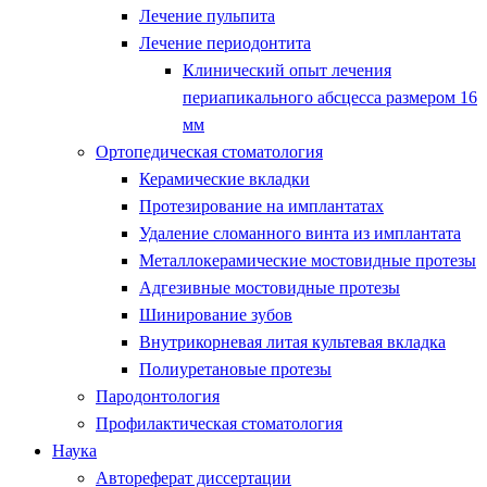
Лечение пульпита
Лечение периодонтита
Клинический опыт лечения
периапикального абсцесса размером 16
мм
Ортопедическая стоматология
Керамические вкладки
Протезирование на имплантатах
Удаление сломанного винта из имплантата
Металлокерамические мостовидные протезы
Адгезивные мостовидные протезы
Шинирование зубов
Внутрикорневая литая культевая вкладка
Полиуретановые протезы
Пародонтология
Профилактическая стоматология
Наука
Автореферат диссертации