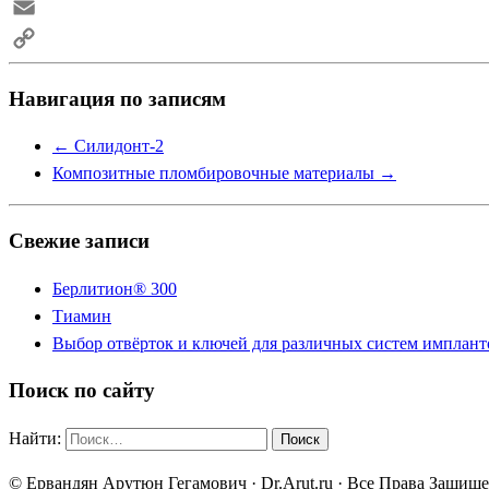
Skype
Email
Copy
Навигация по записям
Link
←
Силидонт-2
Композитные пломбировочные материалы
→
Свежие записи
Берлитион® 300
Тиамин
Выбор отвёрток и ключей для различных систем имплант
Поиск по сайту
Найти:
© Ервандян Арутюн Гегамович · Dr.Arut.ru · Все Права Защищ