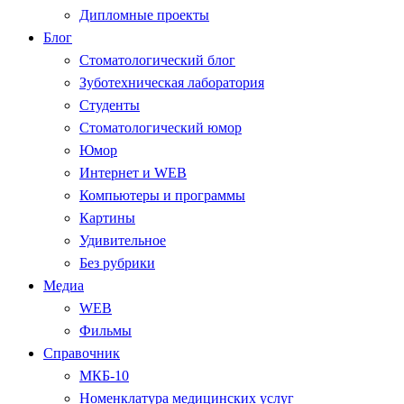
Дипломные проекты
Блог
Стоматологический блог
Зуботехническая лаборатория
Студенты
Стоматологический юмор
Юмор
Интернет и WEB
Компьютеры и программы
Картины
Удивительное
Без рубрики
Медиа
WEB
Фильмы
Справочник
МКБ-10
Номенклатура медицинских услуг