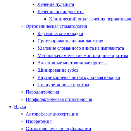
Лечение пульпита
Лечение периодонтита
Клинический опыт лечения периапикаль
Ортопедическая стоматология
Керамические вкладки
Протезирование на имплантатах
Удаление сломанного винта из имплантата
Металлокерамические мостовидные протезы
Адгезивные мостовидные протезы
Шинирование зубов
Внутрикорневая литая культевая вкладка
Полиуретановые протезы
Пародонтология
Профилактическая стоматология
Наука
Автореферат диссертации
Изобретения
Стоматологические публикации