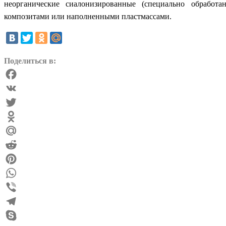
неорганические сиалонизированные (специально обработ
композитами или наполненными пластмассами.
Поделиться в:
Facebook
VK
Twitter
Odnoklassniki
Mail.Ru
Reddit
Pinterest
WhatsApp
Viber
Telegram