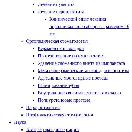
Лечение пульпита
Лечение периодонтита
Клинический опыт лечения
периапикального абсцесса размером 16
мм
Ортопедическая стоматология
Керамические вкладки
Протезирование на имплантатах
Удаление сломанного винта из имплантата
Металлокерамические мостовидные протезы
Адгезивные мостовидные протезы
Шинирование зубов
Внутрикорневая литая культевая вкладка
Полиуретановые протезы
Пародонтология
Профилактическая стоматология
Наука
Автореферат диссертации