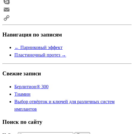
Telegram
Skype
Email
Copy
Навигация по записям
Link
←
Парниковый эффект
Пластиночный протез
→
Свежие записи
Берлитион® 300
Тиамин
Выбор отвёрток и ключей для различных систем
имплантов
Поиск по сайту