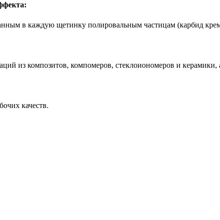
ффекта:
анным в каждую щетинку полировальным частицам (карбид кремн
аций из композитов, компомеров, стеклоиономеров и керамики, 
бочих качеств.