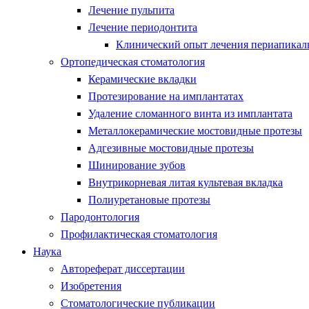
Лечение пульпита
Лечение периодонтита
Клинический опыт лечения периапикаль
Ортопедическая стоматология
Керамические вкладки
Протезирование на имплантатах
Удаление сломанного винта из имплантата
Металлокерамические мостовидные протезы
Адгезивные мостовидные протезы
Шинирование зубов
Внутрикорневая литая культевая вкладка
Полиуретановые протезы
Пародонтология
Профилактическая стоматология
Наука
Автореферат диссертации
Изобретения
Стоматологические публикации