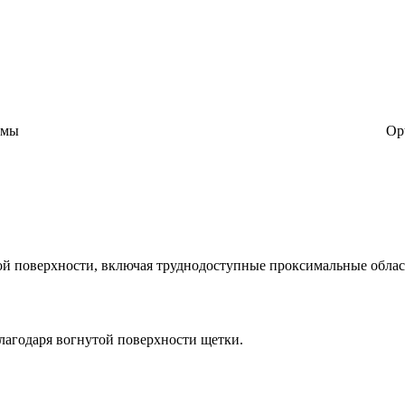
рмы
Op
ой поверхности, включая труднодоступные проксимальные обла
лагодаря вогнутой поверхности щетки.