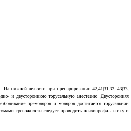
 На нижней челюсти при препарировании 42,41|31,32, 43|33,
 одно- и двустороннюю торусальную анестезию. Двусторонняя
безболивание премоляров и моляров достигается торусальной
птомами тревожности следует проводить психопрофилактику и