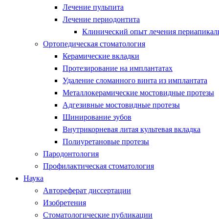
Лечение пульпита
Лечение периодонтита
Клинический опыт лечения периапикаль
Ортопедическая стоматология
Керамические вкладки
Протезирование на имплантатах
Удаление сломанного винта из имплантата
Металлокерамические мостовидные протезы
Адгезивные мостовидные протезы
Шинирование зубов
Внутрикорневая литая культевая вкладка
Полиуретановые протезы
Пародонтология
Профилактическая стоматология
Наука
Автореферат диссертации
Изобретения
Стоматологические публикации