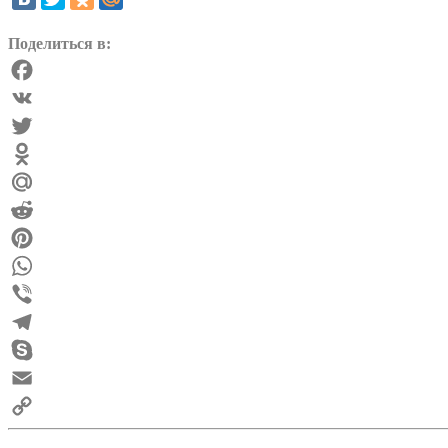
Поделиться в:
Facebook
VK
Twitter
Odnoklassniki
Mail.Ru
Reddit
Pinterest
WhatsApp
Viber
Telegram
Skype
Email
Copy