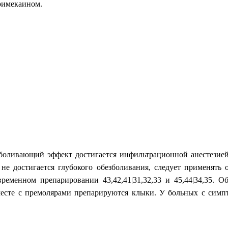
римекаином.
боливающий эффект достигается инфильтрационной анестезией.
м не достигается глубокого обезболивания, следует применять
ременном препарировании 43,42,41|31,32,33 и 45,44|34,35. О
 вместе с премолярами препарируются клыки. У больных с сим