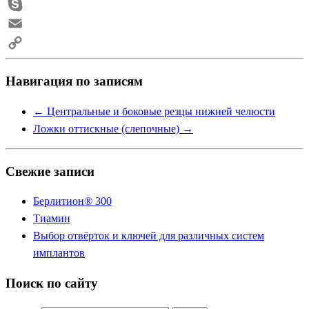
Telegram
Skype
Email
Copy
Навигация по записям
Link
←
Центральные и боковые резцы нижней челюсти
Ложки оттискные (слепочные)
→
Свежие записи
Берлитион® 300
Тиамин
Выбор отвёрток и ключей для различных систем
имплантов
Поиск по сайту