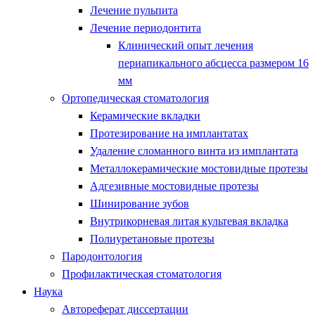
Лечение пульпита
Лечение периодонтита
Клинический опыт лечения
периапикального абсцесса размером 16
мм
Ортопедическая стоматология
Керамические вкладки
Протезирование на имплантатах
Удаление сломанного винта из имплантата
Металлокерамические мостовидные протезы
Адгезивные мостовидные протезы
Шинирование зубов
Внутрикорневая литая культевая вкладка
Полиуретановые протезы
Пародонтология
Профилактическая стоматология
Наука
Автореферат диссертации