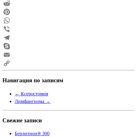
Mail.Ru
Reddit
Pinterest
WhatsApp
Viber
Telegram
Skype
Email
Copy
Навигация по записям
Link
←
Ксеростомия
Лимфангиома
→
Свежие записи
Берлитион® 300