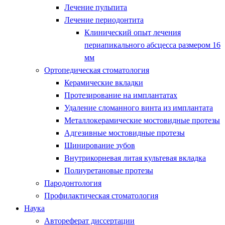
Лечение пульпита
Лечение периодонтита
Клинический опыт лечения
периапикального абсцесса размером 16
мм
Ортопедическая стоматология
Керамические вкладки
Протезирование на имплантатах
Удаление сломанного винта из имплантата
Металлокерамические мостовидные протезы
Адгезивные мостовидные протезы
Шинирование зубов
Внутрикорневая литая культевая вкладка
Полиуретановые протезы
Пародонтология
Профилактическая стоматология
Наука
Автореферат диссертации