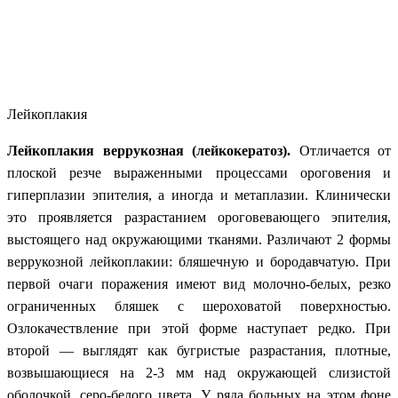
Лейкоплакия
Лейкоплакия веррукозная (лейкокератоз).
Отличается от
плоской резче выраженными процессами ороговения и
гиперплазии эпителия, а иногда и метаплазии. Клинически
это проявляется разрастанием ороговевающего эпителия,
выстоящего над окружающими тканями. Различают 2 формы
веррукозной лейкоплакии: бляшечную и бородавчатую. При
первой очаги поражения имеют вид молочно-белых, резко
ограниченных бляшек с шероховатой поверхностью.
Озлокачествление при этой форме наступает редко. При
второй — выглядят как бугристые разрастания, плотные,
возвышающиеся на 2-3 мм над окружающей слизистой
оболочкой, серо-белого цвета. У ряда больных на этом фоне