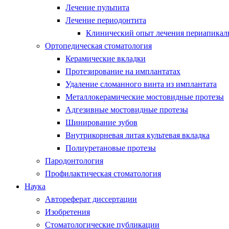
Лечение пульпита
Лечение периодонтита
Клинический опыт лечения периапикаль
Ортопедическая стоматология
Керамические вкладки
Протезирование на имплантатах
Удаление сломанного винта из имплантата
Металлокерамические мостовидные протезы
Адгезивные мостовидные протезы
Шинирование зубов
Внутрикорневая литая культевая вкладка
Полиуретановые протезы
Пародонтология
Профилактическая стоматология
Наука
Автореферат диссертации
Изобретения
Стоматологические публикации