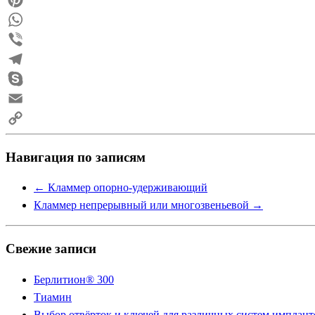
Pinterest
WhatsApp
Viber
Telegram
Skype
Email
Copy
Навигация по записям
Link
←
Кламмер опорно-удерживающий
Кламмер непрерывный или многозвеньевой
→
Свежие записи
Берлитион® 300
Тиамин
Выбор отвёрток и ключей для различных систем имплант