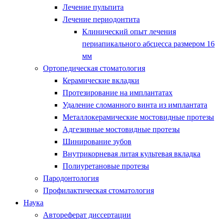
Лечение пульпита
Лечение периодонтита
Клинический опыт лечения
периапикального абсцесса размером 16
мм
Ортопедическая стоматология
Керамические вкладки
Протезирование на имплантатах
Удаление сломанного винта из имплантата
Металлокерамические мостовидные протезы
Адгезивные мостовидные протезы
Шинирование зубов
Внутрикорневая литая культевая вкладка
Полиуретановые протезы
Пародонтология
Профилактическая стоматология
Наука
Автореферат диссертации