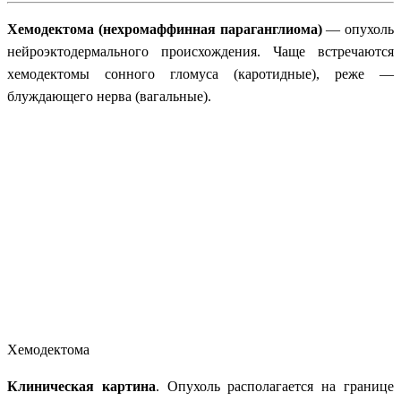
Хемодектома (нехромаффинная параганглиома)
— опухоль
нейроэктодермального происхождения. Чаще встречаются
хемодектомы сонного гломуса (каротидные), реже —
блуждающего нерва (вагальные).
Хемодектома
Клиническая картина
. Опухоль располагается на границе