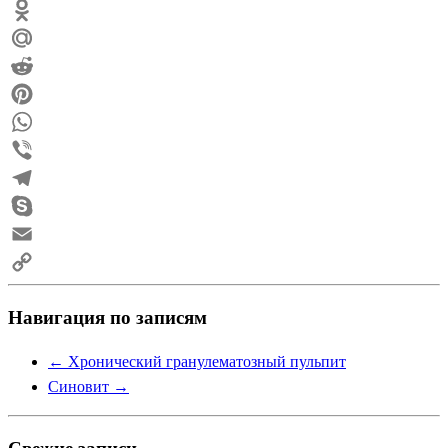
Twitter
Odnoklassniki
Mail.Ru
Reddit
Pinterest
WhatsApp
Viber
Telegram
Skype
Email
Copy
Навигация по записям
Link
←
Хронический гранулематозный пульпит
Синовит
→