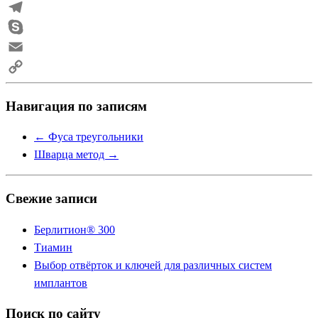
Viber
Telegram
Skype
Email
Copy
Навигация по записям
Link
←
Фуса треугольники
Шварца метод
→
Свежие записи
Берлитион® 300
Тиамин
Выбор отвёрток и ключей для различных систем
имплантов
Поиск по сайту