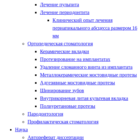
Лечение пульпита
Лечение периодонтита
Клинический опыт лечения
периапикального абсцесса размером 16
мм
Ортопедическая стоматология
Керамические вкладки
Протезирование на имплантатах
Удаление сломанного винта из имплантата
Металлокерамические мостовидные протезы
Адгезивные мостовидные протезы
Шинирование зубов
Внутрикорневая литая культевая вкладка
Полиуретановые протезы
Пародонтология
Профилактическая стоматология
Наука
Автореферат диссертации