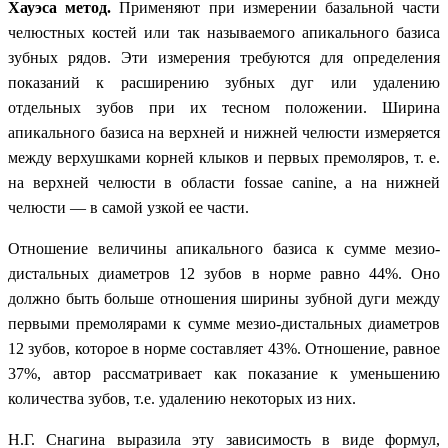
Хауэса метод.
Применяют при измерении базальной части
челюстных костей или так называемого апикального базиса
зубных рядов. Эти измерения требуются для определения
показаний к расширению зубных дуг или удалению
отдельных зубов при их тесном положении. Ширина
апикального базиса на верхней и нижней челюсти измеряется
между верхушками корней клыков и первых премоляров, т. е.
на верхней челюсти в области
fossae canine,
а на нижней
челюсти
—
в самой узкой ее части.
Отношение величины апикального базиса к сумме мезио-
дистальных диаметров 12 зубов в норме равно 44%. Оно
должно быть больше отношения ширины зубной дуги между
первыми премолярами к сумме мезио-дистальных диаметров
12 зубов, которое в норме составляет 43%. Отношение, равное
37%, автор рассматривает как показание к уменьшению
количества зубов, т.е. удалению некоторых из них.
Н.Г. Снагина выразила эту зависимость в виде формул,