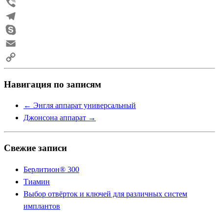
WhatsApp
Viber
Telegram
Skype
Email
Copy
Навигация по записям
Link
←
Энгля аппарат универсальный
Джонсона аппарат
→
Свежие записи
Берлитион® 300
Тиамин
Выбор отвёрток и ключей для различных систем
имплантов