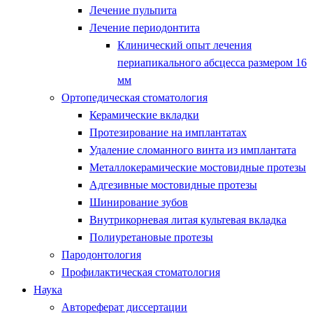
Лечение пульпита
Лечение периодонтита
Клинический опыт лечения
периапикального абсцесса размером 16
мм
Ортопедическая стоматология
Керамические вкладки
Протезирование на имплантатах
Удаление сломанного винта из имплантата
Металлокерамические мостовидные протезы
Адгезивные мостовидные протезы
Шинирование зубов
Внутрикорневая литая культевая вкладка
Полиуретановые протезы
Пародонтология
Профилактическая стоматология
Наука
Автореферат диссертации