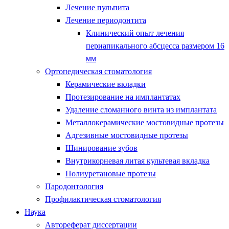
Лечение пульпита
Лечение периодонтита
Клинический опыт лечения
периапикального абсцесса размером 16
мм
Ортопедическая стоматология
Керамические вкладки
Протезирование на имплантатах
Удаление сломанного винта из имплантата
Металлокерамические мостовидные протезы
Адгезивные мостовидные протезы
Шинирование зубов
Внутрикорневая литая культевая вкладка
Полиуретановые протезы
Пародонтология
Профилактическая стоматология
Наука
Автореферат диссертации