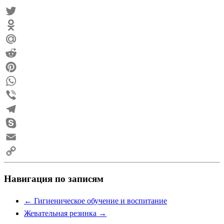
VK
Twitter
Odnoklassniki
Mail.Ru
Reddit
Pinterest
WhatsApp
Viber
Telegram
Skype
Email
Copy
Навигация по записям
Link
←
Гигиеническое обучение и воспитание
Жевательная резинка
→