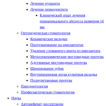
Лечение пульпита
Лечение периодонтита
Клинический опыт лечения
периапикального абсцесса размером 16
мм
Ортопедическая стоматология
Керамические вкладки
Протезирование на имплантатах
Удаление сломанного винта из имплантата
Металлокерамические мостовидные протезы
Адгезивные мостовидные протезы
Шинирование зубов
Внутрикорневая литая культевая вкладка
Полиуретановые протезы
Пародонтология
Профилактическая стоматология
Наука
Автореферат диссертации